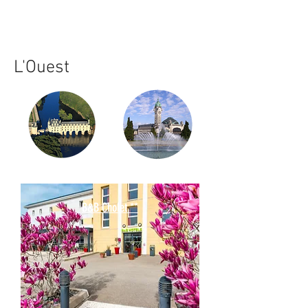
L'Ouest
B&B Cholet **