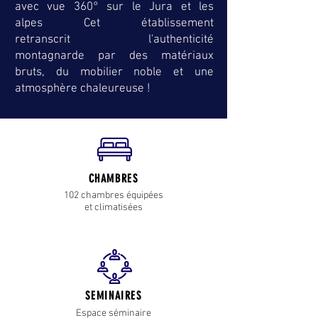
avec vue 360° sur le Jura et les
alpes Cet établissement
retranscrit l'authenticité
montagnarde par des matériaux
bruts, du mobilier noble et une
atmosphère chaleureuse !
CHAMBRES
102 chambres équipées
et climatisées
SEMINAIRES
Espace séminaire