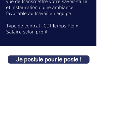
vue de transmettre votre savoir-faire
et instauration d’une ambiance
favorable au travail en équipe
Type de contrat : CDI Temps Plein
Salaire selon profil
Je postule pour le poste !
Intégrer l’hôtel Novotel
Annemasse Centre - Porte de
Genève,
c’est intégrer le Groupe Sogepar.
Depuis 40 ans, le Groupe familial Sogepar
a su s’implanter dans le monde de
l’hôtellerie, il compte aujourd’hui 26 hôtels
répartis sur tout le territoire français et se
prépare à trois nouvelles ouvertures avec